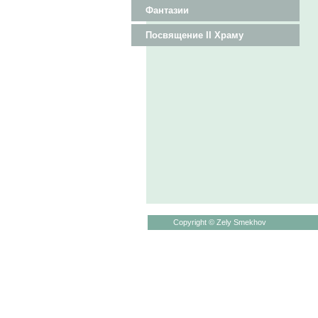
Фантазии
Посвящение II Храму
Copyright © Zely Smekhov